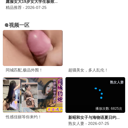
沙丘·救世主
科幻史诗 · 2025
9.5
2025
蜂鸟极速播