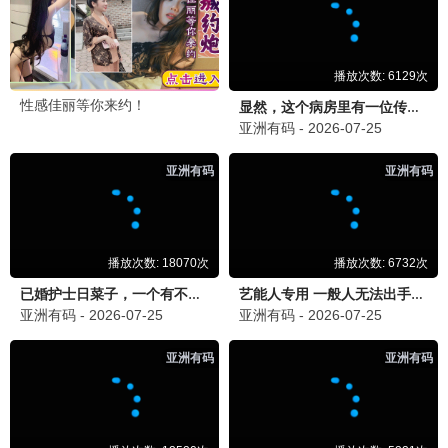
向往的生活·森林季
治愈慢综 · 2025
9.4
2025
蜂鸟极速播