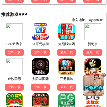
蜂鸟极速播
杀破狼·贪狼归来
古天乐硬汉 · 2024
9.0
2024
蜂鸟极速播