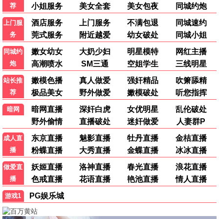
9.4
2024
蜂鸟极速播
怒火重案·清算
甄子丹终极对决 · 2025