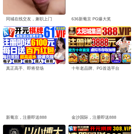
肖申克的救赎
希望让人自由 · 1994
9.7
1994
蜂鸟极速播
阿甘正传
奔跑的人生 · 1994