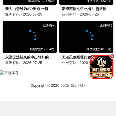
乘风破浪的姐姐5
姐姐魅力 · 2025
9.4
2025
蜂鸟极速播
奔跑吧·生态篇