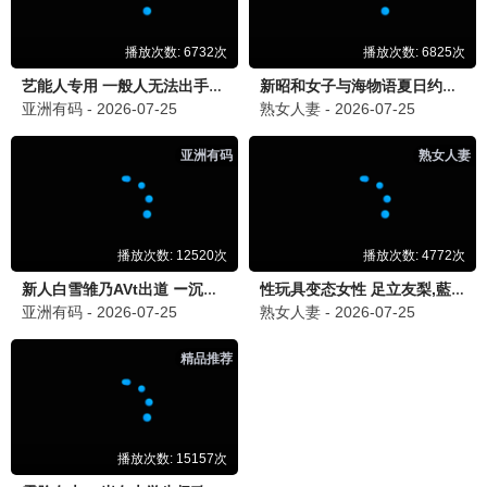
阿凡达·火之裔
卡梅隆视觉革命 · 2025
9.8
2025
蜂鸟极速播