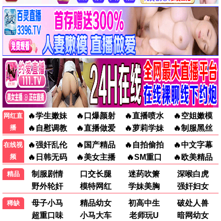
哥斯拉大战金刚3
怪兽宇宙终章 · 2025
9.2
2025
蜂鸟极速播