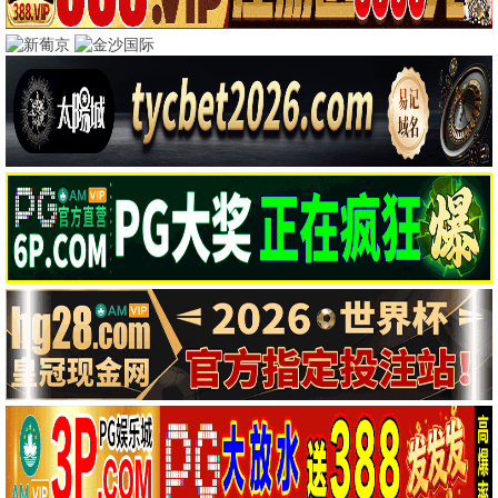
🔥 蜂鸟热映
流浪地球3
国产科幻巅峰 · 2025
9.9
2025