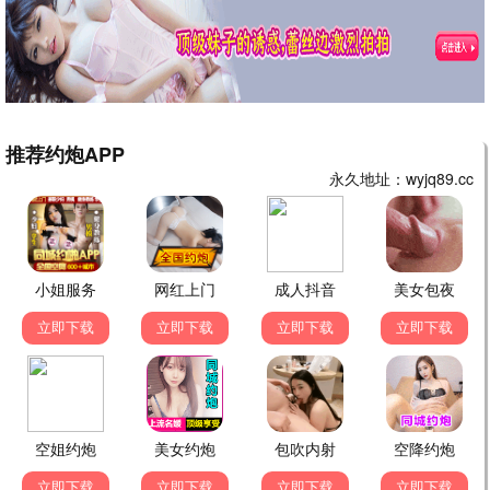
9.5
2025
蜂鸟极速播
战狼·番外篇
吴京热血再燃 · 2025
9.7
2025