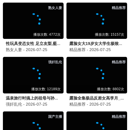
星际穿越·4K
诺兰神作 · 2024
9.9
2024
蜂鸟极速播
流浪地球·飞跃