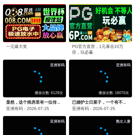
9.6
1993
蜂鸟极速播
🚀 蜂鸟科幻