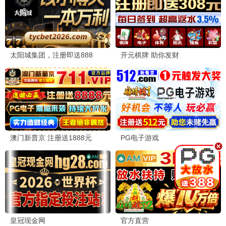
9.5
1994
蜂鸟极速播
霸王别姬
风华绝代 · 1993